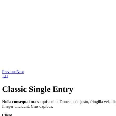
Previous
Next
1
2
3
Classic Single Entry
Nulla
consequat
massa quis enim. Donec pede justo, fringilla vel, aliq
Integer tincidunt. Cras dapibus.
Client